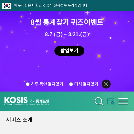
이 누리집은 대한민국 공식 전자정부 누리집입니다.
8월 통계찾기 퀴즈이벤트
8.7.(금) ~ 8.21.(금)
팝업보기
하루 동안 열지않기
다시 열지않기
서비스 소개