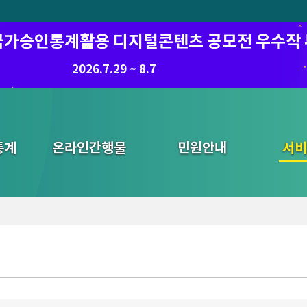
6 국가승인통계활용 디지털콘텐츠 공모전 우수작
8.7.(금) ~ 8.21.(금)
2026.7.29 ~ 8.7
통계
온라인간행물
민원안내
통합검색
서비