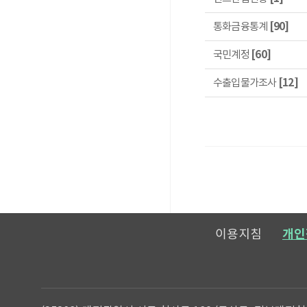
통화금융통계
[90]
국민계정
[60]
수출입물가조사
[12]
메일보내기
이용지침
개인