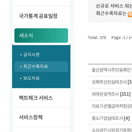
신규로 서비스 되는
최근수록자료는
국가통계 공표일정
새소식
Total : 279
Page : 1 / 1
공지사항
최근수록자료
울산광역시주민등록인
보도자료
성폭력안전실태조사
[5
외래관광객조사
[151]
팩트체크 서비스
의료기관별급여적정성
서비스정책
중소기업실태조사
[4]
소상공인시장경기동향