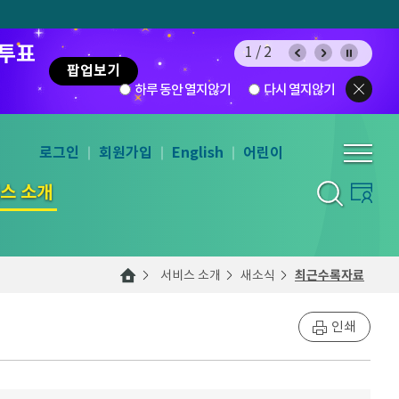
 투표
2/2
팝업보기
하루 동안 열지않기
다시 열지않기
로그인
회원가입
English
어린이
스 소개
서비스 소개
새소식
최근수록자료
인쇄