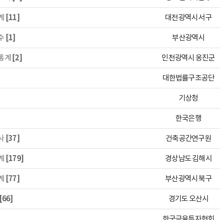
계
[11]
대전광역시 서구
수
[1]
부산광역시
통계
[2]
인천광역시 옹진군
대한법률구조공단
기상청
한국은행
사
[37]
건축공간연구원
계
[179]
경상남도 김해시
계
[77]
부산광역시 북구
[66]
경기도 오산시
한국금융투자협회