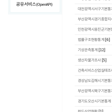
공유서비스
(OpenAPI)
대전광역시서구기본통
부산광역시경기종합지
인천광역시옹진군기본
법률구조현황통계
[6]
기상관측통계
[12]
생산자물가조사
[5]
건축서비스산업실태조
경상남도김해시기본통
부산광역시북구기본통
경기도오산시기본통계
펀드산업현황
[1]