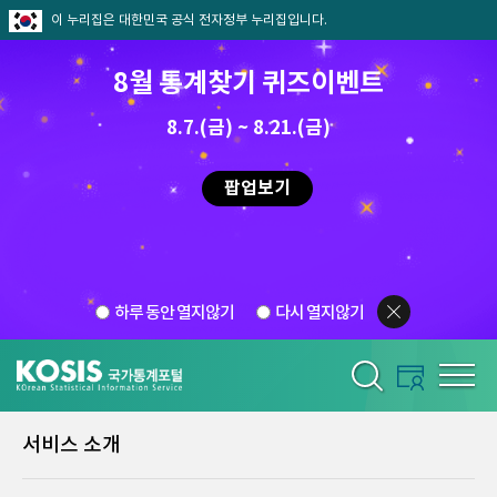
이 누리집은 대한민국 공식 전자정부 누리집입니다.
8월 통계찾기 퀴즈이벤트
8.7.(금) ~ 8.21.(금)
팝업보기
하루 동안 열지않기
다시 열지않기
서비스 소개