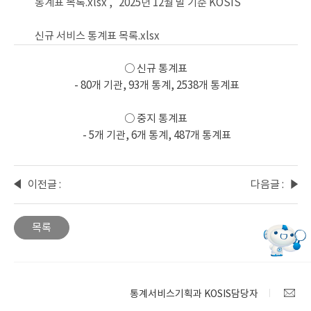
통계표 목록.xlsx ,
2025년 12월 말 기준 KOSIS
신규 서비스 통계표 목록.xlsx
○ 신규 통계표
- 80개 기관, 93개 통계, 2538개 통계표
○ 중지 통계표
- 5개 기관, 6개 통계, 487개 통계표
이전글 :
다음글 :
기업생
2025년
멸행정
12월 말
목록
통계
기준
통계표
KOSIS
변경
수록자
안내
료
통계서비스기획과 KOSIS담당자
현행화