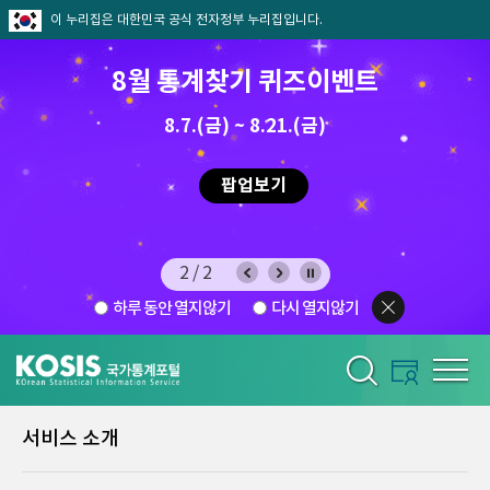
이 누리집은 대한민국 공식 전자정부 누리집입니다.
제13회 2026 국가승인통계활용
8월 통계찾기 퀴즈이벤트
디지털콘텐츠 공모전 우수작 투표
8.7.(금) ~ 8.21.(금)
2026.7.29 ~ 8.7
팝업보기
팝업보기
1/2
하루 동안 열지않기
다시 열지않기
서비스 소개