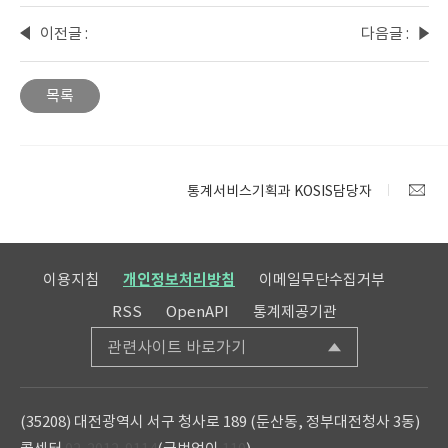
이전글 :
다음글 :
2026년
인공지
4월
능(AI)
목록
KOSIS
기반
수록자
이용자
료
맞춤형
변동사
국가통
통계서비스기획과 KOSIS담당자
항 안내
계포털
통계표
생성
시범
이용지침
개인정보처리방침
이메일무단수집거부
서비스
RSS
OpenAPI
통계제공기관
안내
관련사이트 바로가기
(35208) 대전광역시 서구 청사로 189 (둔산동, 정부대전청사 3동)