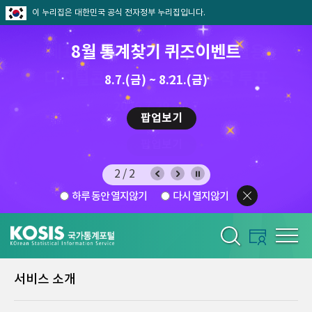
이 누리집은 대한민국 공식 전자정부 누리집입니다.
제13회 2026 국가승인통계활용
8월 통계찾기 퀴즈이벤트
디지털콘텐츠 공모전 우수작 투표
8.7.(금) ~ 8.21.(금)
2026.7.29 ~ 8.7
팝업보기
팝업보기
2/2
하루 동안 열지않기
다시 열지않기
서비스 소개