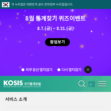
이 누리집은 대한민국 공식 전자정부 누리집입니다.
8월 통계찾기 퀴즈이벤트
8.7.(금) ~ 8.21.(금)
팝업보기
하루 동안 열지않기
다시 열지않기
서비스 소개