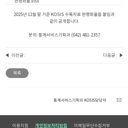
현행화율.xlsx
2025년 12월 말 기준 KOSIS 수록자료 현행화율을 붙임과
같이 공개합니다.
문의: 통계서비스기획과 (042) 481-2357
이전글 :
다음글 :
2025년
기업생
12월
멸행정
목록
KOSIS
통계
수록자
통계표
료
변경
변동사
안내
통계서비스기획과 KOSIS담당자
항 안내
이용지침
개인정보처리방침
이메일무단수집거부