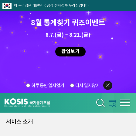
이 누리집은 대한민국 공식 전자정부 누리집입니다.
8월 통계찾기 퀴즈이벤트
8.7.(금) ~ 8.21.(금)
팝업보기
하루 동안 열지않기
다시 열지않기
서비스 소개