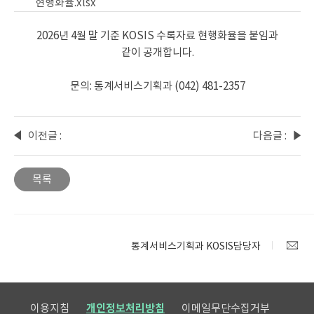
현행화율.xlsx
2026년 4월 말 기준 KOSIS 수록자료 현행화율을 붙임과
같이 공개합니다.
문의: 통계서비스기획과 (042) 481-2357
이전글 :
다음글 :
가계생
2026년
산위성
4월
목록
계정
KOSIS
통계표
수록자
변경
료
안내
변동사
통계서비스기획과 KOSIS담당자
항 안내
이용지침
개인정보처리방침
이메일무단수집거부