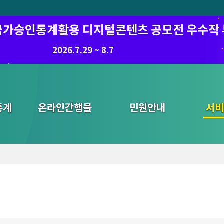
6 국가승인통계활용 디지털콘텐츠 공모전 우수작
8.7.(금) ~ 8.21.(금)
2026.7.29 ~ 8.7
통계
온라인간행물
민원안내
통합검색
서비