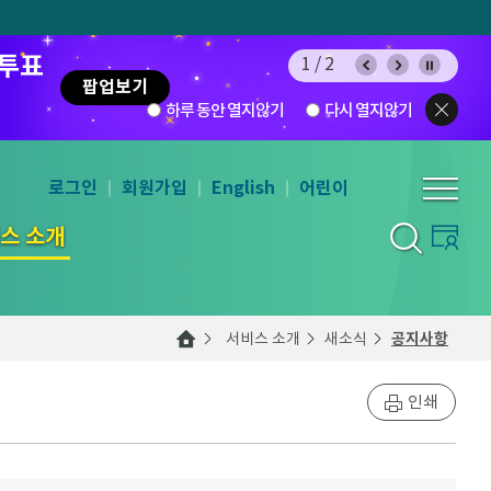
 투표
1/2
팝업보기
하루 동안 열지않기
다시 열지않기
로그인
회원가입
English
어린이
스 소개
서비스 소개
새소식
공지사항
인쇄