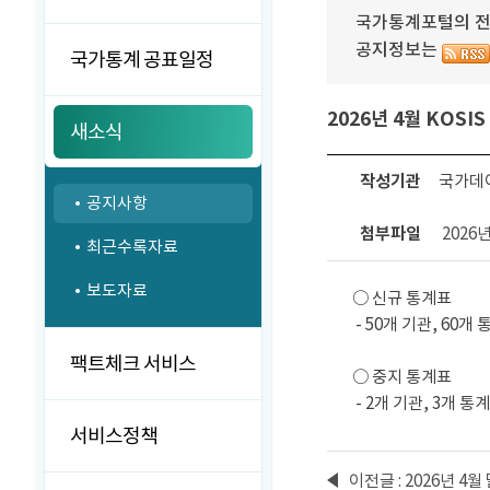
국가통계포털의 전달
공지정보는
국가통계 공표일정
2026년 4월 KOS
새소식
작성기관
국가데
공지사항
첨부파일
2026
최근수록자료
보도자료
○ 신규 통계표
- 50개 기관, 60개 
팩트체크 서비스
○ 중지 통계표
- 2개 기관, 3개 통
서비스정책
이전글 : 2026년 4