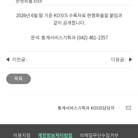
현행화율.xlsx
2026년 6월 말 기준 KOSIS 수록자료 현행화율을 붙임과
같이 공개합니다.
문의: 통계서비스기획과 (042) 481-2357
이전글 :
다음글 :
KOSIS
2026년
서비스
6월
목록
시스템
KOSIS
점검
수록자
일정
료
알림
변동사
통계서비스기획과 KOSIS담당자
항 안내
이용지침
개인정보처리방침
이메일무단수집거부