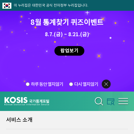
이 누리집은 대한민국 공식 전자정부 누리집입니다.
8월 통계찾기 퀴즈이벤트
8.7.(금) ~ 8.21.(금)
팝업보기
하루 동안 열지않기
다시 열지않기
서비스 소개