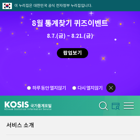
이 누리집은 대한민국 공식 전자정부 누리집입니다.
8월 통계찾기 퀴즈이벤트
8.7.(금) ~ 8.21.(금)
팝업보기
하루 동안 열지않기
다시 열지않기
서비스 소개