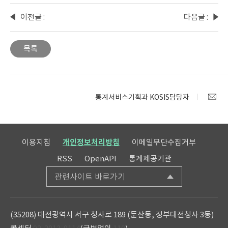
이전글 :
다음글 :
2026년
인공지
4월
능(AI)
목록
KOSIS
기반
수록자
이용자
료
맞춤형
변동사
국가통
통계서비스기획과 KOSIS담당자
항 안내
계포털
통계표
생성
시범
이용지침
개인정보처리방침
이메일무단수집거부
서비스
RSS
OpenAPI
통계제공기관
안내
관련사이트 바로가기
(35208) 대전광역시 서구 청사로 189 (둔산동, 정부대전청사 3동)