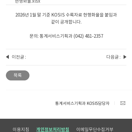
현행화율.xlsx
2026년 1월 말 기준 KOSIS 수록자료 현행화율을 붙임과
같이 공개합니다.
문의: 통계서비스기획과 (042) 481-2357
이전글 :
다음글 :
공공부
2026년
문
1월
목록
일자리
KOSIS
통계
수록자
통계표
료
변경
변동사
통계서비스기획과 KOSIS담당자
안내
항 안내
이용지침
개인정보처리방침
이메일무단수집거부