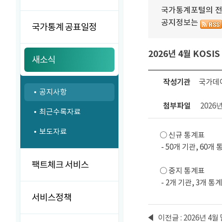
국가통계포털의 전달
공지정보는
국가통계 공표일정
2026년 4월 KOS
새소식
작성기관
국가데
공지사항
첨부파일
2026
최근수록자료
보도자료
○ 신규 통계표
- 50개 기관, 60개 
팩트체크 서비스
○ 중지 통계표
- 2개 기관, 3개 통
서비스정책
이전글 : 2026년 4