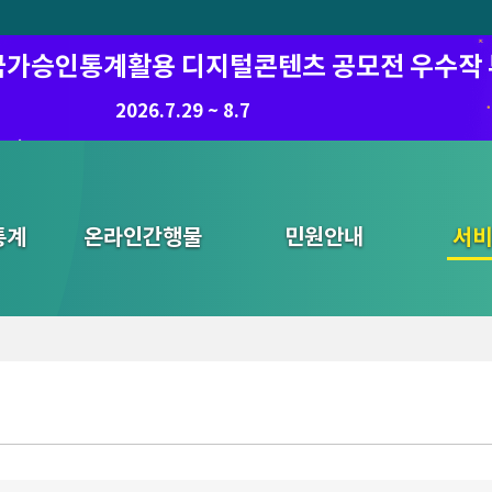
6 국가승인통계활용 디지털콘텐츠 공모전 우수작
8.7.(금) ~ 8.21.(금)
2026.7.29 ~ 8.7
통계
온라인간행물
민원안내
통합검색
서비