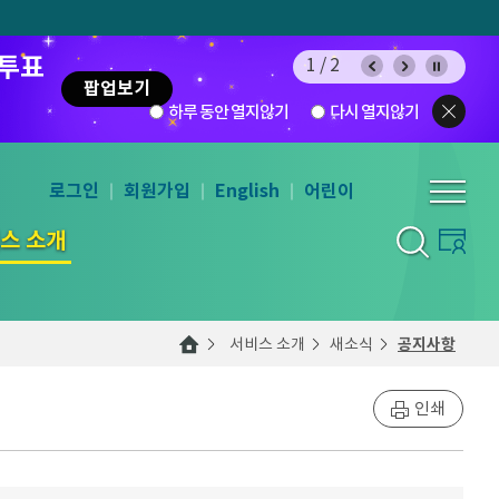
 투표
1/2
팝업보기
하루 동안 열지않기
다시 열지않기
로그인
회원가입
English
어린이
스 소개
서비스 소개
새소식
공지사항
인쇄