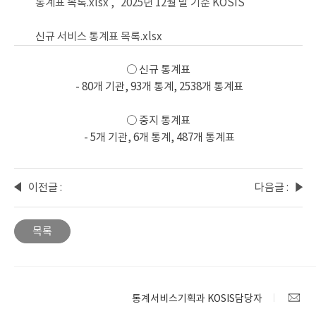
통계표 목록.xlsx ,
2025년 12월 말 기준 KOSIS
신규 서비스 통계표 목록.xlsx
○ 신규 통계표
- 80개 기관, 93개 통계, 2538개 통계표
○ 중지 통계표
- 5개 기관, 6개 통계, 487개 통계표
이전글 :
다음글 :
기업생
2025년
멸행정
12월 말
목록
통계
기준
통계표
KOSIS
변경
수록자
안내
료
통계서비스기획과 KOSIS담당자
현행화