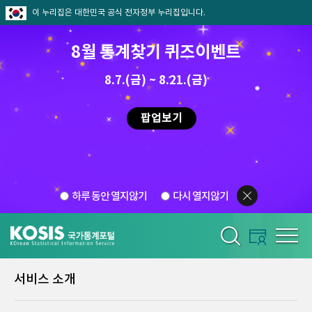
이 누리집은 대한민국 공식 전자정부 누리집입니다.
8월 통계찾기 퀴즈이벤트
8.7.(금) ~ 8.21.(금)
팝업보기
하루 동안 열지않기
다시 열지않기
서비스 소개