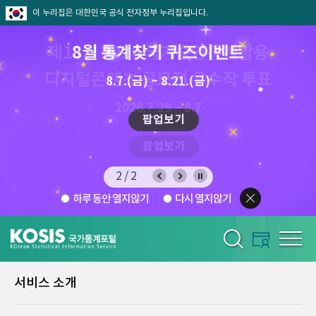
이 누리집은 대한민국 공식 전자정부 누리집입니다.
제13회 2026 국가승인통계활용
8월 통계찾기 퀴즈이벤트
디지털콘텐츠 공모전 우수작 투표
8.7.(금) ~ 8.21.(금)
2026.7.29 ~ 8.7
팝업보기
팝업보기
2/2
하루 동안 열지않기
다시 열지않기
서비스 소개