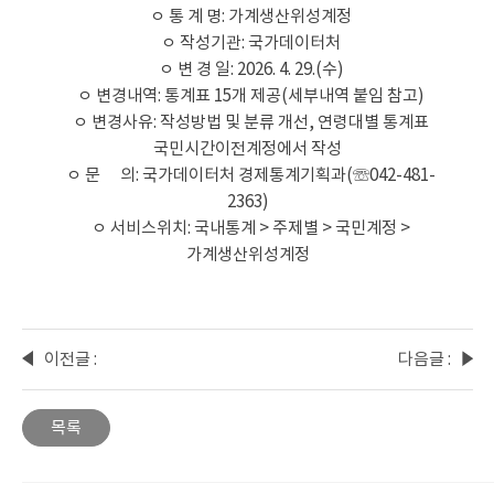
ㅇ 통 계 명: 가계생산위성계정
ㅇ 작성기관: 국가데이터처
ㅇ 변 경 일: 2026. 4. 29.(수)
ㅇ 변경내역: 통계표 15개 제공(세부내역 붙임 참고)
ㅇ 변경사유: 작성방법 및 분류 개선, 연령대별 통계표
국민시간이전계정에서 작성
ㅇ 문 의: 국가데이터처 경제통계기획과(☏042-481-
2363)
ㅇ 서비스위치: 국내통계 > 주제별 > 국민계정 >
가계생산위성계정
이전글 :
다음글 :
2026년
2026년
3월
4월 말
목록
국가통
기준
계포털
KOSIS
퀴즈
수록자