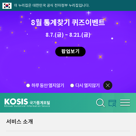
이 누리집은 대한민국 공식 전자정부 누리집입니다.
8월 통계찾기 퀴즈이벤트
8.7.(금) ~ 8.21.(금)
팝업보기
하루 동안 열지않기
다시 열지않기
서비스 소개