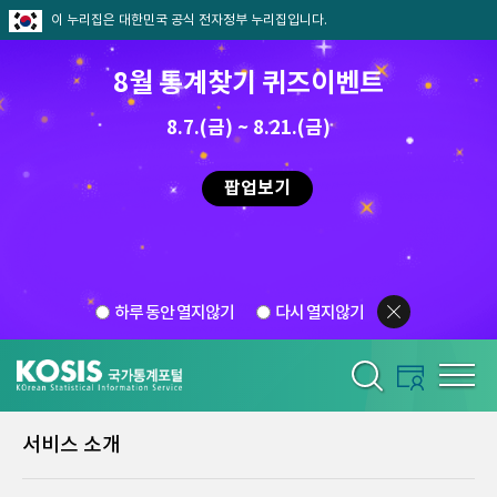
이 누리집은 대한민국 공식 전자정부 누리집입니다.
8월 통계찾기 퀴즈이벤트
8.7.(금) ~ 8.21.(금)
팝업보기
하루 동안 열지않기
다시 열지않기
서비스 소개