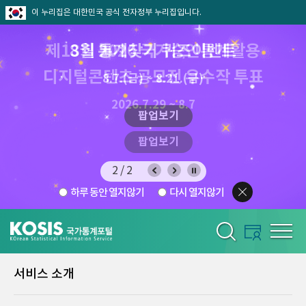
이 누리집은 대한민국 공식 전자정부 누리집입니다.
제13회 2026 국가승인통계활용
8월 통계찾기 퀴즈이벤트
디지털콘텐츠 공모전 우수작 투표
8.7.(금) ~ 8.21.(금)
2026.7.29 ~ 8.7
팝업보기
팝업보기
2/2
하루 동안 열지않기
다시 열지않기
서비스 소개