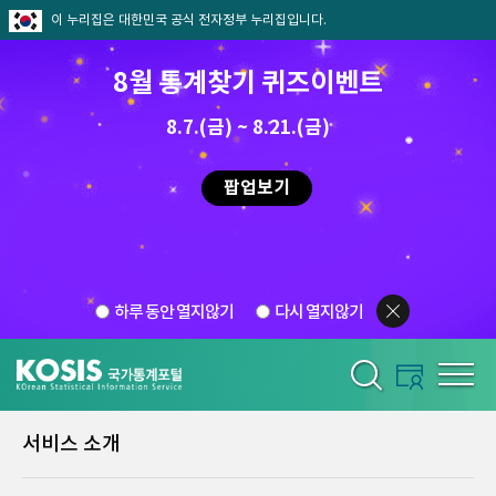
이 누리집은 대한민국 공식 전자정부 누리집입니다.
8월 통계찾기 퀴즈이벤트
8.7.(금) ~ 8.21.(금)
팝업보기
하루 동안 열지않기
다시 열지않기
서비스 소개