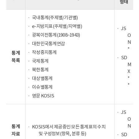
형태
국내통계(주제별/기관별)
e-지방지표(주제별/지역별)
JS
광복이전통계(1908~1943)
O
N
대한민국통계연감
*
작성중지통계
통계
SD
목록
국제통계
M
북한통계
X
*
대상별통계
*
이슈별통계
영문 KOSIS
JS
O
N
통계
KOSIS에서 제공중인 모든 통계표의 수치
및 구성정보(항목, 분류 등)
자료
SD