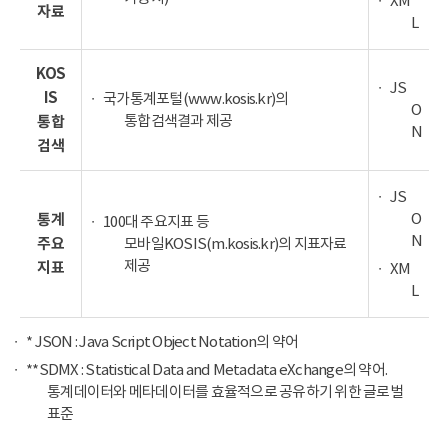
XM
자료
L
KOS
JS
IS
국가통계포털(www.kosis.kr)의
O
통합검색결과 제공
통합
N
검색
JS
O
통계
100대 주요지표 등
N
주요
모바일KOSIS(m.kosis.kr)의 지표자료
제공
지표
XM
L
* JSON : Java Script Object Notation의 약어
**SDMX : Statistical Data and Metadata eXchange의 약어.
통계데이터와 메타데이터를 효율적으로 공유하기 위한 글로벌
표준