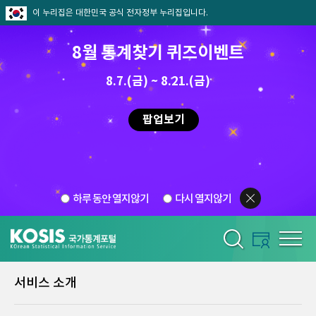
이 누리집은 대한민국 공식 전자정부 누리집입니다.
8월 통계찾기 퀴즈이벤트
8.7.(금) ~ 8.21.(금)
팝업보기
하루 동안 열지않기
다시 열지않기
서비스 소개