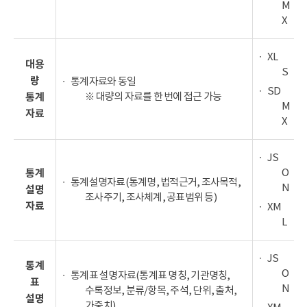
M
X
XL
대용
S
량
통계자료와 동일
SD
※ 대량의 자료를 한 번에 접근 가능
통계
M
자료
X
JS
O
통계
통계설명자료(통계명, 법적근거, 조사목적,
N
설명
조사주기, 조사체계, 공표범위 등)
자료
XM
L
JS
통계
O
통계표 설명자료(통계표 명칭, 기관명칭,
표
N
수록정보, 분류/항목, 주석, 단위, 출처,
설명
가중치)