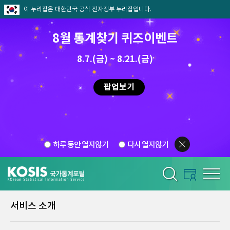
이 누리집은 대한민국 공식 전자정부 누리집입니다.
8월 통계찾기 퀴즈이벤트
8.7.(금) ~ 8.21.(금)
팝업보기
하루 동안 열지않기
다시 열지않기
서비스 소개