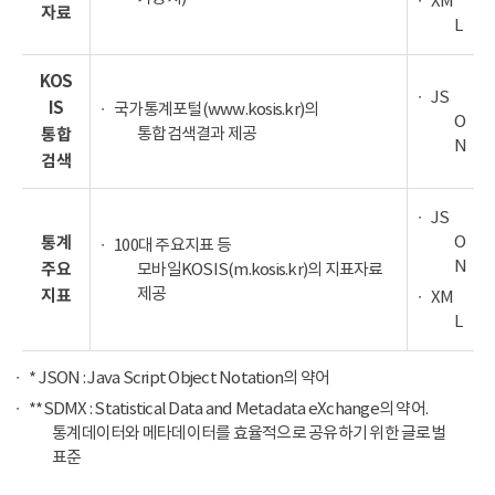
XM
자료
L
KOS
JS
IS
국가통계포털(www.kosis.kr)의
O
통합검색결과 제공
통합
N
검색
JS
O
통계
100대 주요지표 등
N
주요
모바일KOSIS(m.kosis.kr)의 지표자료
제공
지표
XM
L
* JSON : Java Script Object Notation의 약어
**SDMX : Statistical Data and Metadata eXchange의 약어.
통계데이터와 메타데이터를 효율적으로 공유하기 위한 글로벌
표준