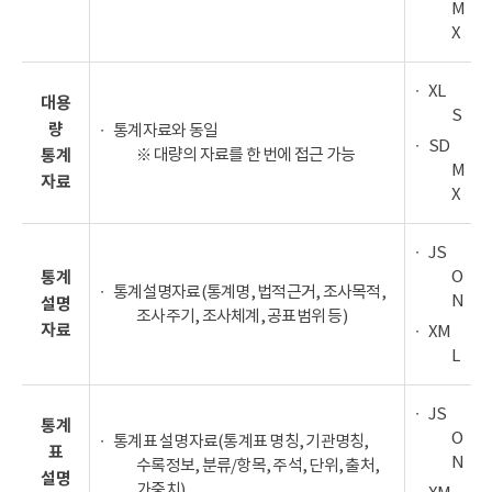
M
X
XL
대용
S
량
통계자료와 동일
SD
※ 대량의 자료를 한 번에 접근 가능
통계
M
자료
X
JS
O
통계
통계설명자료(통계명, 법적근거, 조사목적,
N
설명
조사주기, 조사체계, 공표범위 등)
자료
XM
L
JS
통계
O
통계표 설명자료(통계표 명칭, 기관명칭,
표
N
수록정보, 분류/항목, 주석, 단위, 출처,
설명
가중치)