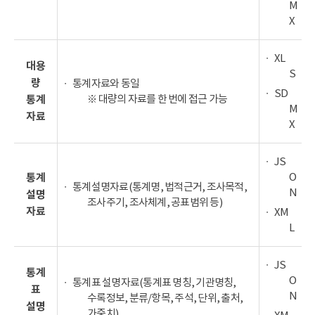
M
X
XL
대용
S
량
통계자료와 동일
SD
※ 대량의 자료를 한 번에 접근 가능
통계
M
자료
X
JS
O
통계
통계설명자료(통계명, 법적근거, 조사목적,
N
설명
조사주기, 조사체계, 공표범위 등)
자료
XM
L
JS
통계
O
통계표 설명자료(통계표 명칭, 기관명칭,
표
N
수록정보, 분류/항목, 주석, 단위, 출처,
설명
가중치)