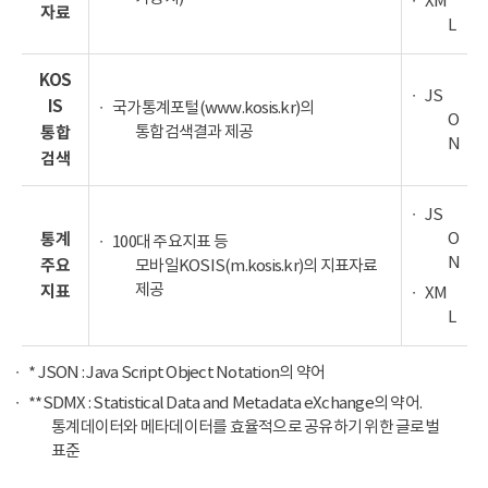
XM
자료
L
KOS
JS
IS
국가통계포털(www.kosis.kr)의
O
통합검색결과 제공
통합
N
검색
JS
O
통계
100대 주요지표 등
N
주요
모바일KOSIS(m.kosis.kr)의 지표자료
제공
지표
XM
L
* JSON : Java Script Object Notation의 약어
**SDMX : Statistical Data and Metadata eXchange의 약어.
통계데이터와 메타데이터를 효율적으로 공유하기 위한 글로벌
표준