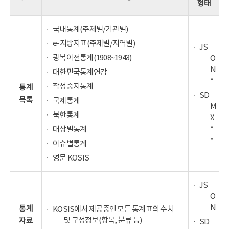
형태
국내통계(주제별/기관별)
e-지방지표(주제별/지역별)
JS
광복이전통계(1908~1943)
O
N
대한민국통계연감
*
작성중지통계
통계
SD
목록
국제통계
M
북한통계
X
*
대상별통계
*
이슈별통계
영문 KOSIS
JS
O
N
통계
KOSIS에서 제공중인 모든 통계표의 수치
및 구성정보(항목, 분류 등)
자료
SD