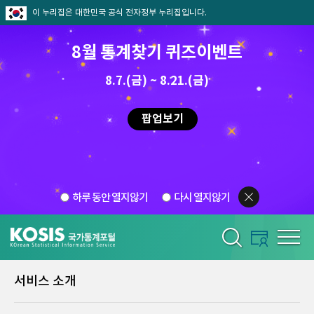
이 누리집은 대한민국 공식 전자정부 누리집입니다.
8월 통계찾기 퀴즈이벤트
8.7.(금) ~ 8.21.(금)
팝업보기
하루 동안 열지않기
다시 열지않기
서비스 소개