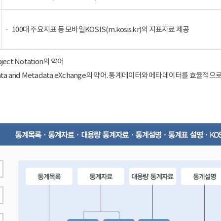
100대 주요지표 등 모바일KOSIS(m.kosis.kr)의 지표자료 제공
Object Notation의 약어
ical Data and Metadata eXchange의 약어. 통계데이터와 메타데이터를 효