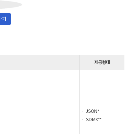
가기
제공형태
JSON*
SDMX**