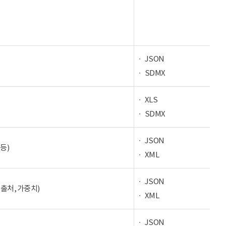
JSON
SDMX
XLS
SDMX
JSON
등)
XML
JSON
 출처, 가중치)
XML
JSON