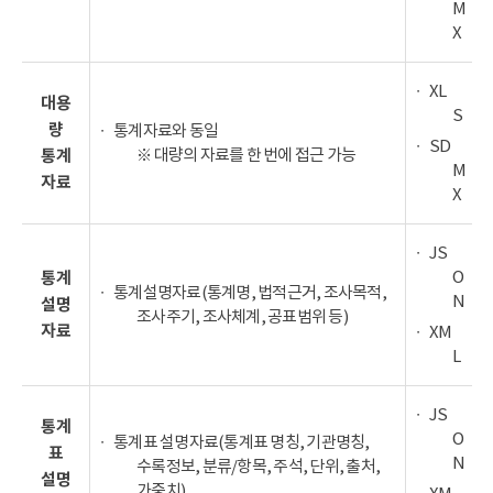
M
X
XL
대용
S
량
통계자료와 동일
SD
※ 대량의 자료를 한 번에 접근 가능
통계
M
자료
X
JS
O
통계
통계설명자료(통계명, 법적근거, 조사목적,
N
설명
조사주기, 조사체계, 공표범위 등)
자료
XM
L
JS
통계
O
통계표 설명자료(통계표 명칭, 기관명칭,
표
N
수록정보, 분류/항목, 주석, 단위, 출처,
설명
가중치)