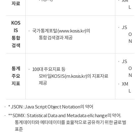
XM
자료
L
KOS
JS
IS
국가통계포털(www.kosis.kr)의
O
통합검색결과 제공
통합
N
검색
JS
O
통계
100대 주요지표 등
N
주요
모바일KOSIS(m.kosis.kr)의 지표자료
제공
지표
XM
L
* JSON : Java Script Object Notation의 약어
**SDMX : Statistical Data and Metadata eXchange의 약어.
통계데이터와 메타데이터를 효율적으로 공유하기 위한 글로벌
표준