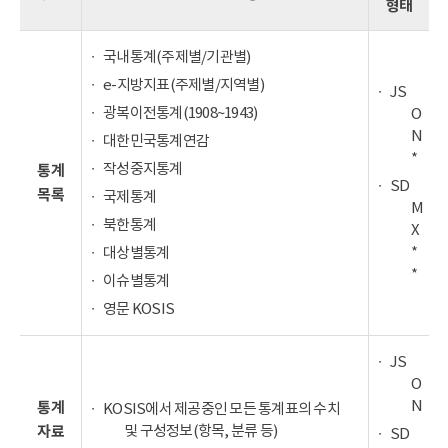
형태
국내통계(주제별/기관별)
e-지방지표(주제별/지역별)
JS
광복이전통계(1908~1943)
O
N
대한민국통계연감
*
작성중지통계
통계
SD
목록
국제통계
M
북한통계
X
*
대상별통계
*
이슈별통계
영문 KOSIS
JS
O
N
통계
KOSIS에서 제공중인 모든 통계표의 수치
및 구성정보(항목, 분류 등)
자료
SD