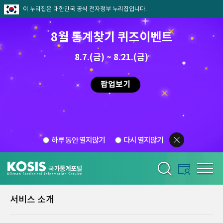
이 누리집은 대한민국 공식 전자정부 누리집입니다.
8월 통계찾기 퀴즈이벤트
8.7.(금) ~ 8.21.(금)
팝업보기
하루 동안 열지않기
다시 열지않기
서비스 소개