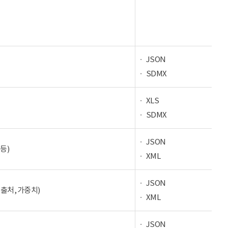
JSON
SDMX
XLS
SDMX
JSON
등)
XML
JSON
 출처, 가중치)
XML
JSON