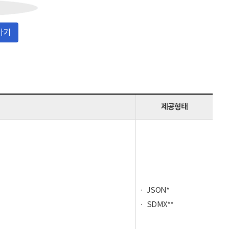
가기
제공형태
JSON*
SDMX**