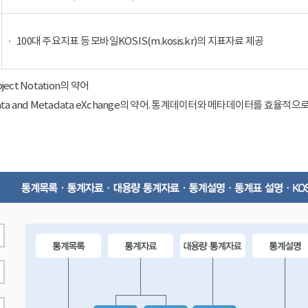
100대 주요지표 등 모바일KOSIS(m.kosis.kr)의 지표자료 제공
Object Notation의 약어
ical Data and Metadata eXchange의 약어. 통계데이터와 메타데이터를 효