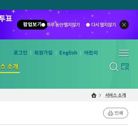
 투표
팝업보기
하루 동안 열지않기
다시 열지않기
로그인
회원가입
English
어린이
스 소개
서비스 소개
인쇄