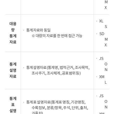
M
X
XL
대용
S
량
통계자료와 동일
SD
※ 대량의 자료를 한 번에 접근 가능
통계
M
자료
X
JS
O
통계
통계설명자료(통계명, 법적근거, 조사목적,
N
설명
조사주기, 조사체계, 공표범위 등)
자료
XM
L
JS
통계
O
통계표 설명자료(통계표 명칭, 기관명칭,
표
N
수록정보, 분류/항목, 주석, 단위, 출처,
설명
가중치)