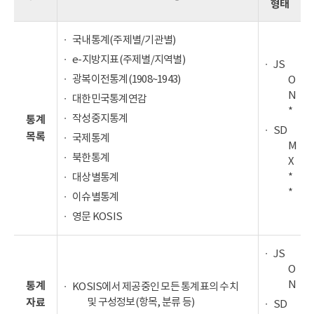
형태
국내통계(주제별/기관별)
e-지방지표(주제별/지역별)
JS
광복이전통계(1908~1943)
O
N
대한민국통계연감
*
작성중지통계
통계
SD
목록
국제통계
M
북한통계
X
*
대상별통계
*
이슈별통계
영문 KOSIS
JS
O
N
통계
KOSIS에서 제공중인 모든 통계표의 수치
및 구성정보(항목, 분류 등)
자료
SD