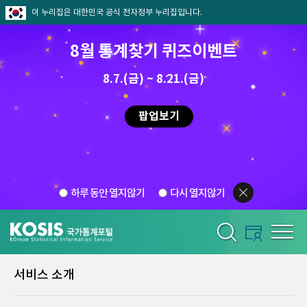
이 누리집은 대한민국 공식 전자정부 누리집입니다.
8월 통계찾기 퀴즈이벤트
8.7.(금) ~ 8.21.(금)
팝업보기
하루 동안 열지않기
다시 열지않기
서비스 소개