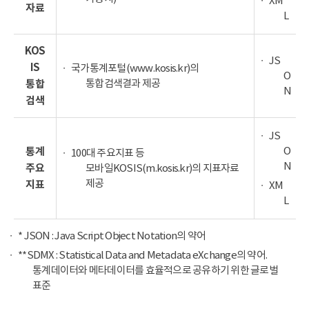
XM
자료
L
KOS
JS
IS
국가통계포털(www.kosis.kr)의
O
통합검색결과 제공
통합
N
검색
JS
O
통계
100대 주요지표 등
N
주요
모바일KOSIS(m.kosis.kr)의 지표자료
제공
지표
XM
L
* JSON : Java Script Object Notation의 약어
**SDMX : Statistical Data and Metadata eXchange의 약어.
통계데이터와 메타데이터를 효율적으로 공유하기 위한 글로벌
표준