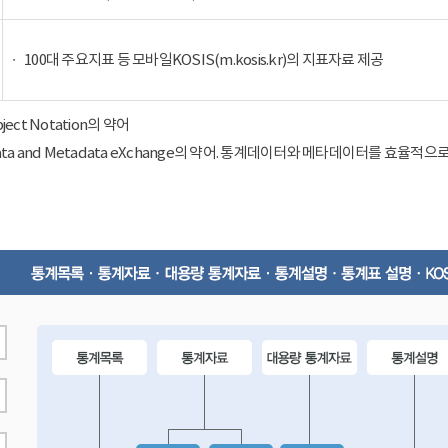
100대 주요지표 등 모바일KOSIS(m.kosis.kr)의 지표자료 제공
Object Notation의 약어
ical Data and Metadata eXchange의 약어. 통계데이터와 메타데이터를 효