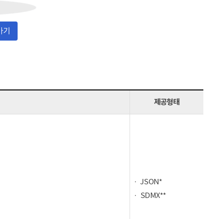
가기
제공형태
JSON*
SDMX**