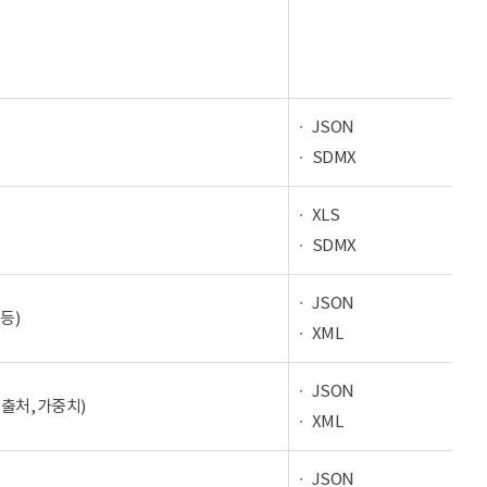
JSON
SDMX
XLS
SDMX
JSON
등)
XML
JSON
 출처, 가중치)
XML
JSON