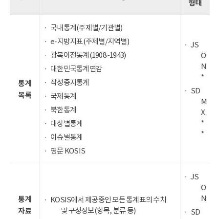
형태
국내통계(주제별/기관별)
e-지방지표(주제별/지역별)
JS
광복이전통계(1908~1943)
O
N
대한민국통계연감
*
작성중지통계
통계
SD
목록
국제통계
M
북한통계
X
*
대상별통계
*
이슈별통계
영문 KOSIS
JS
O
N
통계
KOSIS에서 제공중인 모든 통계표의 수치
및 구성정보(항목, 분류 등)
자료
SD