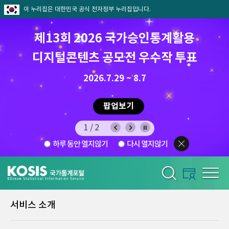
이 누리집은 대한민국 공식 전자정부 누리집입니다.
제13회 2026 국가승인통계활용
디지털콘텐츠 공모전 우수작 투표
8.7.(금) ~ 8.21.(금)
2026.7.29 ~ 8.7
팝업보기
1/2
하루 동안 열지않기
다시 열지않기
서비스 소개