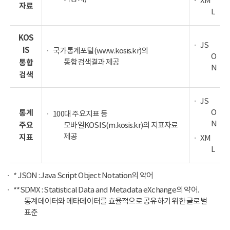
XM
자료
L
KOS
JS
IS
국가통계포털(www.kosis.kr)의
O
통합검색결과 제공
통합
N
검색
JS
O
통계
100대 주요지표 등
N
주요
모바일KOSIS(m.kosis.kr)의 지표자료
제공
지표
XM
L
* JSON : Java Script Object Notation의 약어
**SDMX : Statistical Data and Metadata eXchange의 약어.
통계데이터와 메타데이터를 효율적으로 공유하기 위한 글로벌
표준