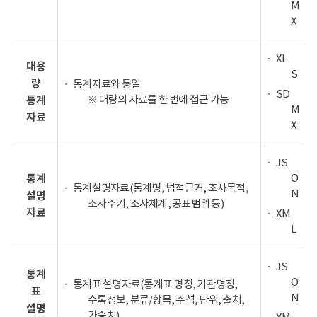
M
X
XL
대용
S
량
통계자료와 동일
SD
※ 대량의 자료를 한 번에 접근 가능
통계
M
자료
X
JS
O
통계
통계설명자료(통계명, 법적근거, 조사목적,
N
설명
조사주기, 조사체계, 공표범위 등)
자료
XM
L
JS
통계
O
통계표 설명자료(통계표 명칭, 기관명칭,
표
N
수록정보, 분류/항목, 주석, 단위, 출처,
설명
가중치)