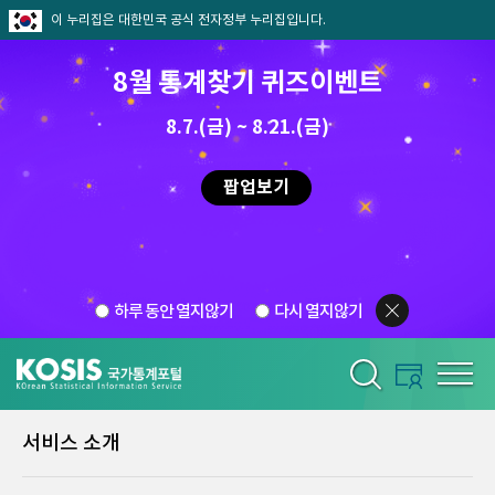
이 누리집은 대한민국 공식 전자정부 누리집입니다.
8월 통계찾기 퀴즈이벤트
8.7.(금) ~ 8.21.(금)
팝업보기
하루 동안 열지않기
다시 열지않기
서비스 소개