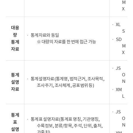
M
X
XL
대용
S
량
통계자료와 동일
SD
※ 대량의 자료를 한 번에 접근 가능
통계
M
자료
X
JS
O
통계
통계설명자료(통계명, 법적근거, 조사목적,
N
설명
조사주기, 조사체계, 공표범위 등)
자료
XM
L
JS
통계
O
통계표 설명자료(통계표 명칭, 기관명칭,
표
N
수록정보, 분류/항목, 주석, 단위, 출처,
설명
가중치)