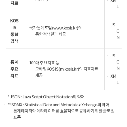
XM
자료
L
KOS
JS
IS
국가통계포털(www.kosis.kr)의
O
통합검색결과 제공
통합
N
검색
JS
O
통계
100대 주요지표 등
N
주요
모바일KOSIS(m.kosis.kr)의 지표자료
제공
지표
XM
L
* JSON : Java Script Object Notation의 약어
**SDMX : Statistical Data and Metadata eXchange의 약어.
통계데이터와 메타데이터를 효율적으로 공유하기 위한 글로벌
표준