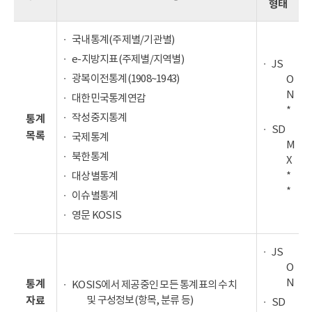
형태
국내통계(주제별/기관별)
e-지방지표(주제별/지역별)
JS
광복이전통계(1908~1943)
O
N
대한민국통계연감
*
작성중지통계
통계
SD
목록
국제통계
M
북한통계
X
*
대상별통계
*
이슈별통계
영문 KOSIS
JS
O
N
통계
KOSIS에서 제공중인 모든 통계표의 수치
및 구성정보(항목, 분류 등)
자료
SD