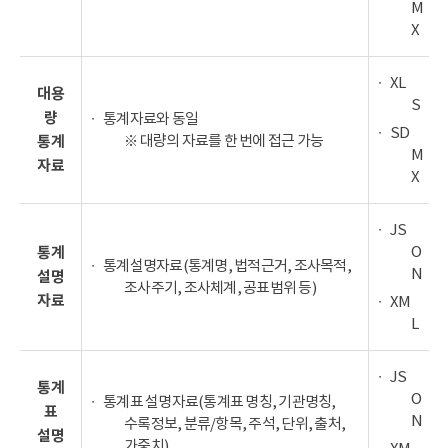
M
X
XL
대용
S
량
통계자료와 동일
SD
※ 대량의 자료를 한 번에 접근 가능
통계
M
자료
X
JS
O
통계
통계설명자료(통계명, 법적근거, 조사목적,
N
설명
조사주기, 조사체계, 공표범위 등)
자료
XM
L
JS
통계
O
통계표 설명자료(통계표 명칭, 기관명칭,
표
N
수록정보, 분류/항목, 주석, 단위, 출처,
설명
가중치)