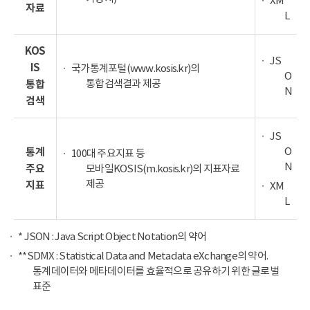
XM
자료
L
KOS
JS
IS
국가통계포털(www.kosis.kr)의
O
통합검색결과 제공
통합
N
검색
JS
O
통계
100대 주요지표 등
N
주요
모바일KOSIS(m.kosis.kr)의 지표자료
제공
지표
XM
L
* JSON : Java Script Object Notation의 약어
**SDMX : Statistical Data and Metadata eXchange의 약어.
통계데이터와 메타데이터를 효율적으로 공유하기 위한 글로벌
표준