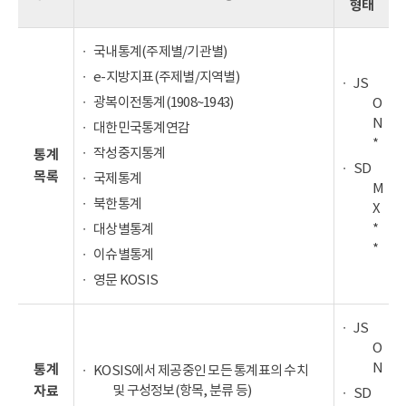
형태
국내통계(주제별/기관별)
e-지방지표(주제별/지역별)
JS
광복이전통계(1908~1943)
O
N
대한민국통계연감
*
작성중지통계
통계
SD
목록
국제통계
M
북한통계
X
*
대상별통계
*
이슈별통계
영문 KOSIS
JS
O
N
통계
KOSIS에서 제공중인 모든 통계표의 수치
및 구성정보(항목, 분류 등)
자료
SD