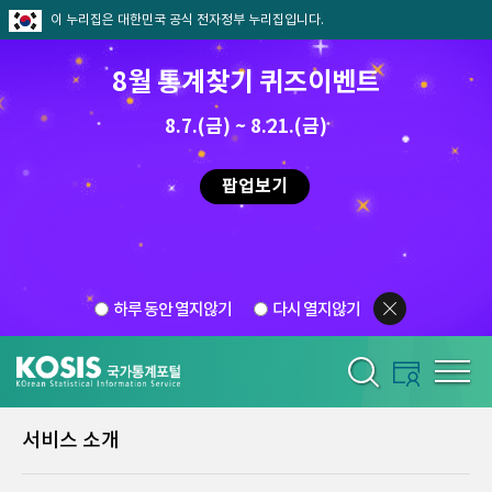
이 누리집은 대한민국 공식 전자정부 누리집입니다.
8월 통계찾기 퀴즈이벤트
8.7.(금) ~ 8.21.(금)
팝업보기
하루 동안 열지않기
다시 열지않기
서비스 소개