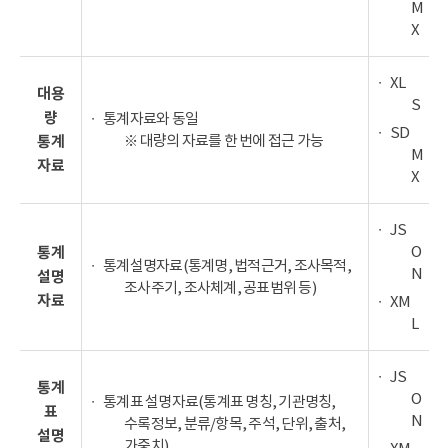
M
X
XL
대용
S
량
통계자료와 동일
SD
※ 대량의 자료를 한 번에 접근 가능
통계
M
자료
X
JS
O
통계
통계설명자료(통계명, 법적근거, 조사목적,
N
설명
조사주기, 조사체계, 공표범위 등)
자료
XM
L
JS
통계
O
통계표 설명자료(통계표 명칭, 기관명칭,
표
N
수록정보, 분류/항목, 주석, 단위, 출처,
설명
가중치)