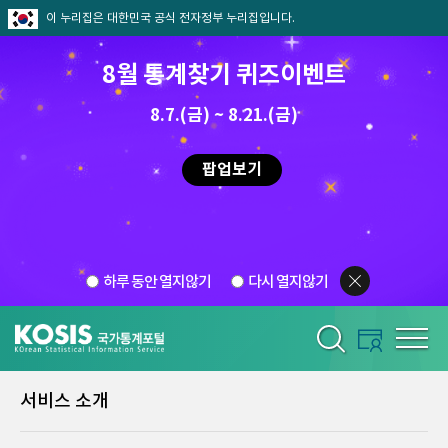
이 누리집은 대한민국 공식 전자정부 누리집입니다.
8월 통계찾기 퀴즈이벤트
8.7.(금) ~ 8.21.(금)
팝업보기
하루 동안 열지않기
다시 열지않기
서비스 소개