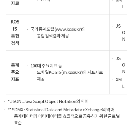
XM
자료
L
KOS
JS
IS
국가통계포털(www.kosis.kr)의
O
통합검색결과 제공
통합
N
검색
JS
O
통계
100대 주요지표 등
N
주요
모바일KOSIS(m.kosis.kr)의 지표자료
제공
지표
XM
L
* JSON : Java Script Object Notation의 약어
**SDMX : Statistical Data and Metadata eXchange의 약어.
통계데이터와 메타데이터를 효율적으로 공유하기 위한 글로벌
표준