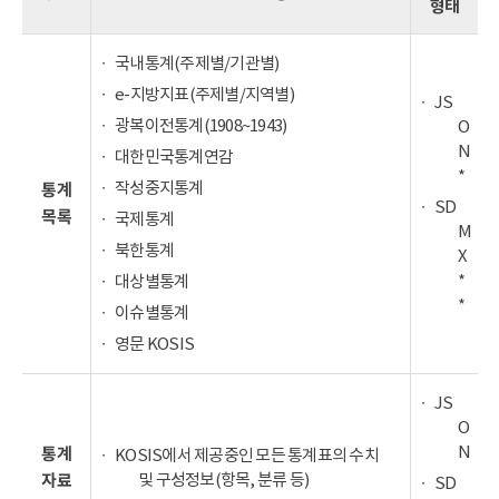
형태
국내통계(주제별/기관별)
e-지방지표(주제별/지역별)
JS
광복이전통계(1908~1943)
O
N
대한민국통계연감
*
작성중지통계
통계
SD
목록
국제통계
M
북한통계
X
*
대상별통계
*
이슈별통계
영문 KOSIS
JS
O
N
통계
KOSIS에서 제공중인 모든 통계표의 수치
및 구성정보(항목, 분류 등)
자료
SD