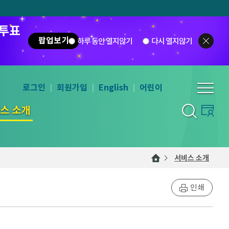
 투표
팝업보기
하루 동안 열지않기
다시 열지않기
로그인
회원가입
English
어린이
스 소개
서비스 소개
인쇄