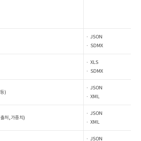
JSON
SDMX
XLS
SDMX
JSON
등)
XML
JSON
 출처, 가중치)
XML
JSON