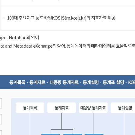
100대 주요지표 등 모바일KOSIS(m.kosis.kr)의 지표자료 제공
Object Notation의 약어
ical Data and Metadata eXchange의 약어. 통계데이터와 메타데이터를 효