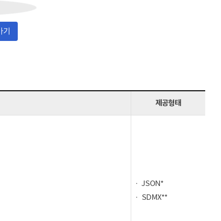
가기
제공형태
JSON*
SDMX**