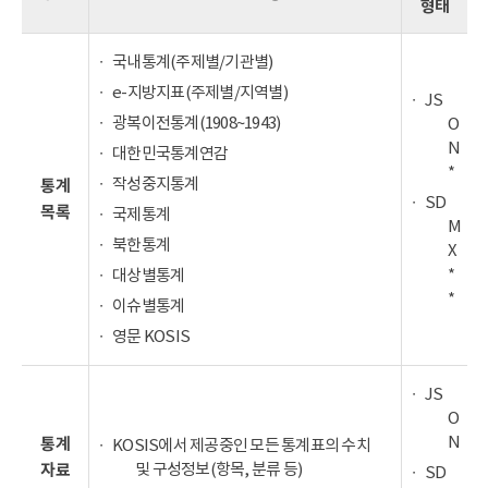
형태
국내통계(주제별/기관별)
e-지방지표(주제별/지역별)
JS
광복이전통계(1908~1943)
O
N
대한민국통계연감
*
작성중지통계
통계
SD
목록
국제통계
M
북한통계
X
*
대상별통계
*
이슈별통계
영문 KOSIS
JS
O
N
통계
KOSIS에서 제공중인 모든 통계표의 수치
및 구성정보(항목, 분류 등)
자료
SD