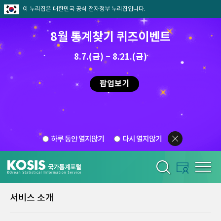
이 누리집은 대한민국 공식 전자정부 누리집입니다.
8월 통계찾기 퀴즈이벤트
8.7.(금) ~ 8.21.(금)
팝업보기
하루 동안 열지않기
다시 열지않기
서비스 소개