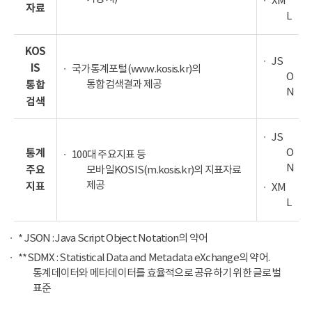
XM
자료
L
KOS
JS
IS
국가통계포털(www.kosis.kr)의
O
통합검색결과 제공
통합
N
검색
JS
O
통계
100대 주요지표 등
N
주요
모바일KOSIS(m.kosis.kr)의 지표자료
제공
지표
XM
L
* JSON : Java Script Object Notation의 약어
**SDMX : Statistical Data and Metadata eXchange의 약어.
통계데이터와 메타데이터를 효율적으로 공유하기 위한 글로벌
표준