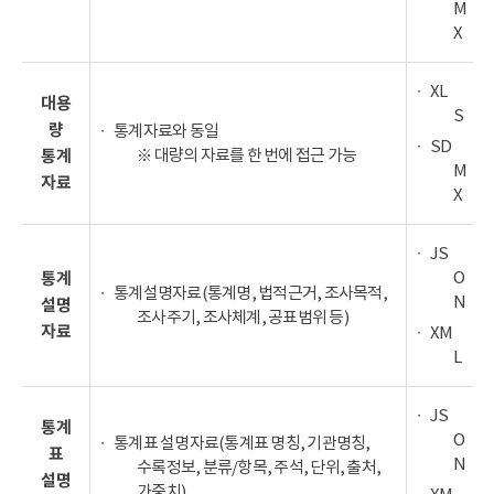
M
X
XL
대용
S
량
통계자료와 동일
SD
※ 대량의 자료를 한 번에 접근 가능
통계
M
자료
X
JS
O
통계
통계설명자료(통계명, 법적근거, 조사목적,
N
설명
조사주기, 조사체계, 공표범위 등)
자료
XM
L
JS
통계
O
통계표 설명자료(통계표 명칭, 기관명칭,
표
N
수록정보, 분류/항목, 주석, 단위, 출처,
설명
가중치)