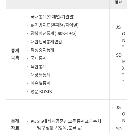
형태
국내통계(주제별/기관별)
e-지방지표(주제별/지역별)
JS
광복이전통계(1908~1943)
O
N
대한민국통계연감
*
작성중지통계
통계
SD
목록
국제통계
M
북한통계
X
*
대상별통계
*
이슈별통계
영문 KOSIS
JS
O
N
통계
KOSIS에서 제공중인 모든 통계표의 수치
및 구성정보(항목, 분류 등)
자료
SD