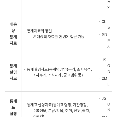
M
X
XL
대용
S
량
통계자료와 동일
SD
※ 대량의 자료를 한 번에 접근 가능
통계
M
자료
X
JS
O
통계
통계설명자료(통계명, 법적근거, 조사목적,
N
설명
조사주기, 조사체계, 공표범위 등)
자료
XM
L
JS
통계
O
통계표 설명자료(통계표 명칭, 기관명칭,
표
N
수록정보, 분류/항목, 주석, 단위, 출처,
설명
가중치)