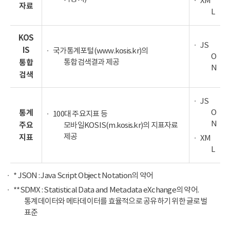
XM
자료
L
KOS
JS
IS
국가통계포털(www.kosis.kr)의
O
통합검색결과 제공
통합
N
검색
JS
O
통계
100대 주요지표 등
N
주요
모바일KOSIS(m.kosis.kr)의 지표자료
제공
지표
XM
L
* JSON : Java Script Object Notation의 약어
**SDMX : Statistical Data and Metadata eXchange의 약어.
통계데이터와 메타데이터를 효율적으로 공유하기 위한 글로벌
표준