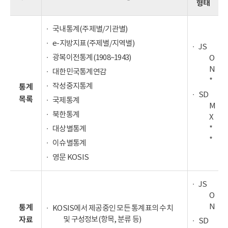
형태
국내통계(주제별/기관별)
e-지방지표(주제별/지역별)
JS
광복이전통계(1908~1943)
O
N
대한민국통계연감
*
작성중지통계
통계
SD
목록
국제통계
M
북한통계
X
*
대상별통계
*
이슈별통계
영문 KOSIS
JS
O
N
통계
KOSIS에서 제공중인 모든 통계표의 수치
및 구성정보(항목, 분류 등)
자료
SD