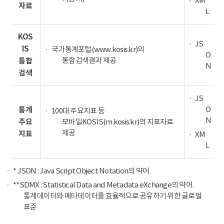
XM
자료
L
KOS
JS
IS
국가통계포털(www.kosis.kr)의
O
통합검색결과 제공
통합
N
검색
JS
O
통계
100대 주요지표 등
N
주요
모바일KOSIS(m.kosis.kr)의 지표자료
제공
지표
XM
L
* JSON : Java Script Object Notation의 약어
**SDMX : Statistical Data and Metadata eXchange의 약어.
통계데이터와 메타데이터를 효율적으로 공유하기 위한 글로벌
표준