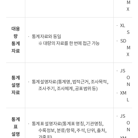
M
X
XL
대용
S
량
통계자료와 동일
SD
※ 대량의 자료를 한 번에 접근 가능
통계
M
자료
X
JS
O
통계
통계설명자료(통계명, 법적근거, 조사목적,
N
설명
조사주기, 조사체계, 공표범위 등)
자료
XM
L
JS
통계
O
통계표 설명자료(통계표 명칭, 기관명칭,
표
N
수록정보, 분류/항목, 주석, 단위, 출처,
설명
가중치)