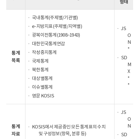
형태
국내통계(주제별/기관별)
e-지방지표(주제별/지역별)
JS
광복이전통계(1908~1943)
O
N
대한민국통계연감
*
작성중지통계
통계
SD
목록
국제통계
M
북한통계
X
*
대상별통계
*
이슈별통계
영문 KOSIS
JS
O
N
통계
KOSIS에서 제공중인 모든 통계표의 수치
및 구성정보(항목, 분류 등)
자료
SD