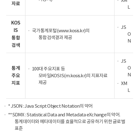
XM
자료
L
KOS
JS
IS
국가통계포털(www.kosis.kr)의
O
통합검색결과 제공
통합
N
검색
JS
O
통계
100대 주요지표 등
N
주요
모바일KOSIS(m.kosis.kr)의 지표자료
제공
지표
XM
L
* JSON : Java Script Object Notation의 약어
**SDMX : Statistical Data and Metadata eXchange의 약어.
통계데이터와 메타데이터를 효율적으로 공유하기 위한 글로벌
표준