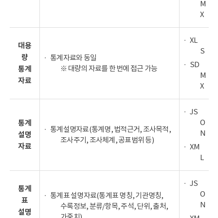
M
X
XL
대용
S
량
통계자료와 동일
SD
※ 대량의 자료를 한 번에 접근 가능
통계
M
자료
X
JS
O
통계
통계설명자료(통계명, 법적근거, 조사목적,
N
설명
조사주기, 조사체계, 공표범위 등)
자료
XM
L
JS
통계
O
통계표 설명자료(통계표 명칭, 기관명칭,
표
N
수록정보, 분류/항목, 주석, 단위, 출처,
설명
가중치)