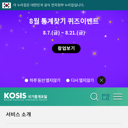
이 누리집은 대한민국 공식 전자정부 누리집입니다.
8월 통계찾기 퀴즈이벤트
8.7.(금) ~ 8.21.(금)
팝업보기
하루 동안 열지않기
다시 열지않기
서비스 소개