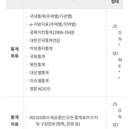
형태
국내통계(주제별/기관별)
e-지방지표(주제별/지역별)
JS
광복이전통계(1908~1943)
O
N
대한민국통계연감
*
작성중지통계
통계
SD
목록
국제통계
M
북한통계
X
*
대상별통계
*
이슈별통계
영문 KOSIS
JS
O
N
통계
KOSIS에서 제공중인 모든 통계표의 수치
및 구성정보(항목, 분류 등)
자료
SD