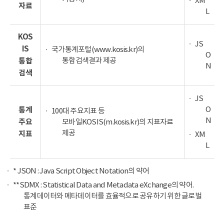
XM
자료
L
KOS
JS
IS
국가통계포털(www.kosis.kr)의
O
통합검색결과 제공
통합
N
검색
JS
O
통계
100대 주요지표 등
N
주요
모바일KOSIS(m.kosis.kr)의 지표자료
제공
지표
XM
L
* JSON : Java Script Object Notation의 약어
**SDMX : Statistical Data and Metadata eXchange의 약어.
통계데이터와 메타데이터를 효율적으로 공유하기 위한 글로벌
표준