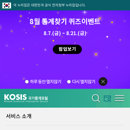
이 누리집은 대한민국 공식 전자정부 누리집입니다.
8월 통계찾기 퀴즈이벤트
8.7.(금) ~ 8.21.(금)
팝업보기
하루 동안 열지않기
다시 열지않기
서비스 소개