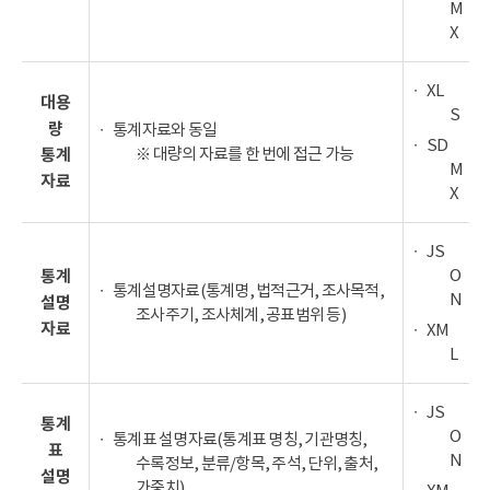
M
X
XL
대용
S
량
통계자료와 동일
SD
※ 대량의 자료를 한 번에 접근 가능
통계
M
자료
X
JS
O
통계
통계설명자료(통계명, 법적근거, 조사목적,
N
설명
조사주기, 조사체계, 공표범위 등)
자료
XM
L
JS
통계
O
통계표 설명자료(통계표 명칭, 기관명칭,
표
N
수록정보, 분류/항목, 주석, 단위, 출처,
설명
가중치)