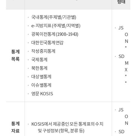
형태
국내통계(주제별/기관별)
e-지방지표(주제별/지역별)
JS
광복이전통계(1908~1943)
O
N
대한민국통계연감
*
작성중지통계
통계
SD
목록
국제통계
M
북한통계
X
*
대상별통계
*
이슈별통계
영문 KOSIS
JS
O
N
통계
KOSIS에서 제공중인 모든 통계표의 수치
및 구성정보(항목, 분류 등)
자료
SD