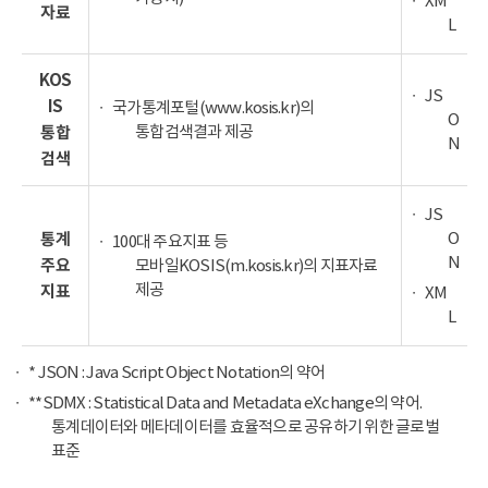
XM
자료
L
KOS
JS
IS
국가통계포털(www.kosis.kr)의
O
통합검색결과 제공
통합
N
검색
JS
O
통계
100대 주요지표 등
N
주요
모바일KOSIS(m.kosis.kr)의 지표자료
제공
지표
XM
L
* JSON : Java Script Object Notation의 약어
**SDMX : Statistical Data and Metadata eXchange의 약어.
통계데이터와 메타데이터를 효율적으로 공유하기 위한 글로벌
표준