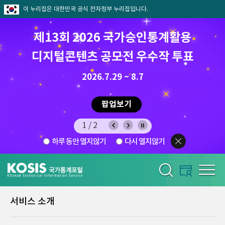
이 누리집은 대한민국 공식 전자정부 누리집입니다.
제13회 2026 국가승인통계활용
디지털콘텐츠 공모전 우수작 투표
8.7.(금) ~ 8.21.(금)
2026.7.29 ~ 8.7
팝업보기
1/2
하루 동안 열지않기
다시 열지않기
서비스 소개