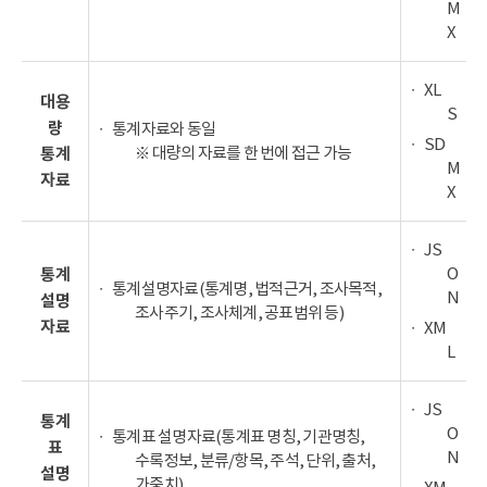
M
X
XL
대용
S
량
통계자료와 동일
SD
※ 대량의 자료를 한 번에 접근 가능
통계
M
자료
X
JS
O
통계
통계설명자료(통계명, 법적근거, 조사목적,
N
설명
조사주기, 조사체계, 공표범위 등)
자료
XM
L
JS
통계
O
통계표 설명자료(통계표 명칭, 기관명칭,
표
N
수록정보, 분류/항목, 주석, 단위, 출처,
설명
가중치)