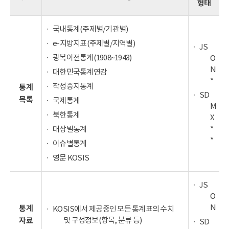
형태
국내통계(주제별/기관별)
e-지방지표(주제별/지역별)
JS
광복이전통계(1908~1943)
O
N
대한민국통계연감
*
작성중지통계
통계
SD
목록
국제통계
M
북한통계
X
*
대상별통계
*
이슈별통계
영문 KOSIS
JS
O
N
통계
KOSIS에서 제공중인 모든 통계표의 수치
및 구성정보(항목, 분류 등)
자료
SD