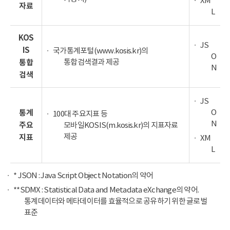
XM
자료
L
KOS
JS
IS
국가통계포털(www.kosis.kr)의
O
통합검색결과 제공
통합
N
검색
JS
O
통계
100대 주요지표 등
N
주요
모바일KOSIS(m.kosis.kr)의 지표자료
제공
지표
XM
L
* JSON : Java Script Object Notation의 약어
**SDMX : Statistical Data and Metadata eXchange의 약어.
통계데이터와 메타데이터를 효율적으로 공유하기 위한 글로벌
표준