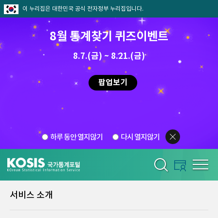
이 누리집은 대한민국 공식 전자정부 누리집입니다.
8월 통계찾기 퀴즈이벤트
8.7.(금) ~ 8.21.(금)
팝업보기
하루 동안 열지않기
다시 열지않기
서비스 소개