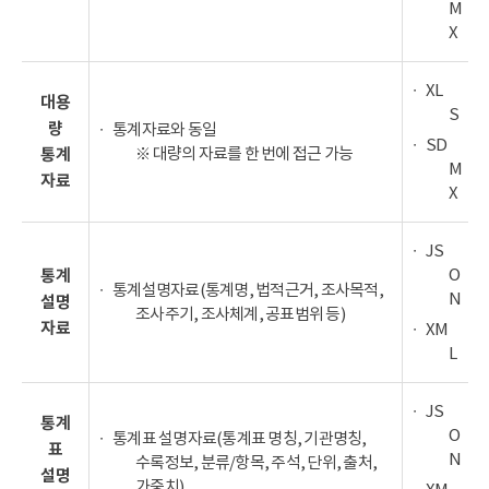
M
X
XL
대용
S
량
통계자료와 동일
SD
※ 대량의 자료를 한 번에 접근 가능
통계
M
자료
X
JS
O
통계
통계설명자료(통계명, 법적근거, 조사목적,
N
설명
조사주기, 조사체계, 공표범위 등)
자료
XM
L
JS
통계
O
통계표 설명자료(통계표 명칭, 기관명칭,
표
N
수록정보, 분류/항목, 주석, 단위, 출처,
설명
가중치)