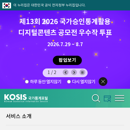
이 누리집은 대한민국 공식 전자정부 누리집입니다.
제13회 2026 국가승인통계활용
디지털콘텐츠 공모전 우수작 투표
8.7.(금) ~ 8.21.(금)
2026.7.29 ~ 8.7
팝업보기
1/2
하루 동안 열지않기
다시 열지않기
서비스 소개