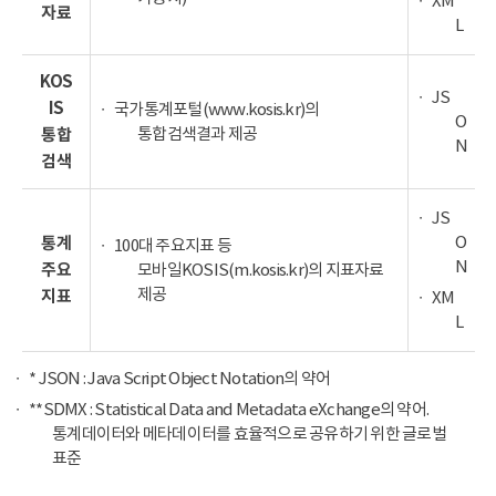
XM
자료
L
KOS
JS
IS
국가통계포털(www.kosis.kr)의
O
통합검색결과 제공
통합
N
검색
JS
O
통계
100대 주요지표 등
N
주요
모바일KOSIS(m.kosis.kr)의 지표자료
제공
지표
XM
L
* JSON : Java Script Object Notation의 약어
**SDMX : Statistical Data and Metadata eXchange의 약어.
통계데이터와 메타데이터를 효율적으로 공유하기 위한 글로벌
표준