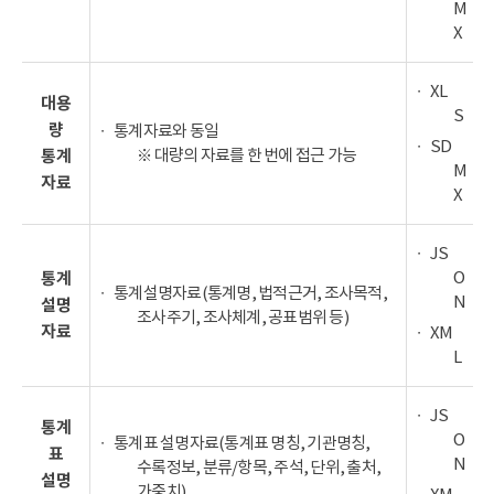
M
X
XL
대용
S
량
통계자료와 동일
SD
※ 대량의 자료를 한 번에 접근 가능
통계
M
자료
X
JS
O
통계
통계설명자료(통계명, 법적근거, 조사목적,
N
설명
조사주기, 조사체계, 공표범위 등)
자료
XM
L
JS
통계
O
통계표 설명자료(통계표 명칭, 기관명칭,
표
N
수록정보, 분류/항목, 주석, 단위, 출처,
설명
가중치)