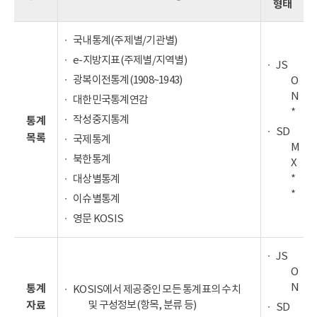
형태
국내통계(주제별/기관별)
e-지방지표(주제별/지역별)
JS
광복이전통계(1908~1943)
O
N
대한민국통계연감
*
작성중지통계
통계
SD
목록
국제통계
M
북한통계
X
*
대상별통계
*
이슈별통계
영문 KOSIS
JS
O
N
통계
KOSIS에서 제공중인 모든 통계표의 수치
및 구성정보(항목, 분류 등)
자료
SD