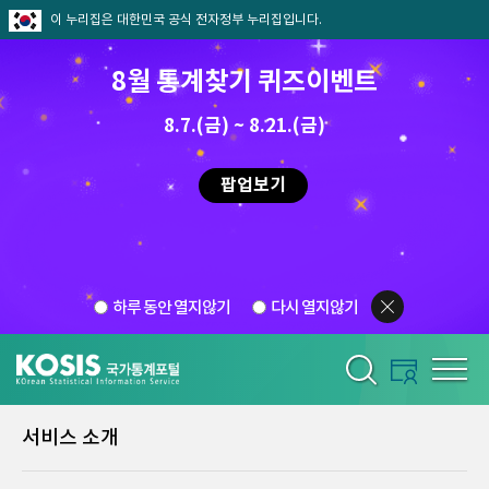
이 누리집은 대한민국 공식 전자정부 누리집입니다.
8월 통계찾기 퀴즈이벤트
8.7.(금) ~ 8.21.(금)
팝업보기
하루 동안 열지않기
다시 열지않기
서비스 소개