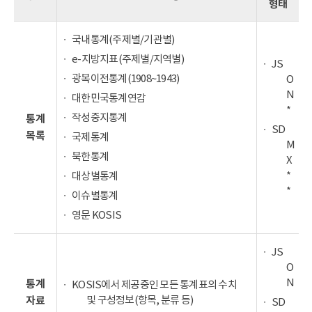
형태
국내통계(주제별/기관별)
e-지방지표(주제별/지역별)
JS
광복이전통계(1908~1943)
O
N
대한민국통계연감
*
작성중지통계
통계
SD
목록
국제통계
M
북한통계
X
*
대상별통계
*
이슈별통계
영문 KOSIS
JS
O
N
통계
KOSIS에서 제공중인 모든 통계표의 수치
및 구성정보(항목, 분류 등)
자료
SD