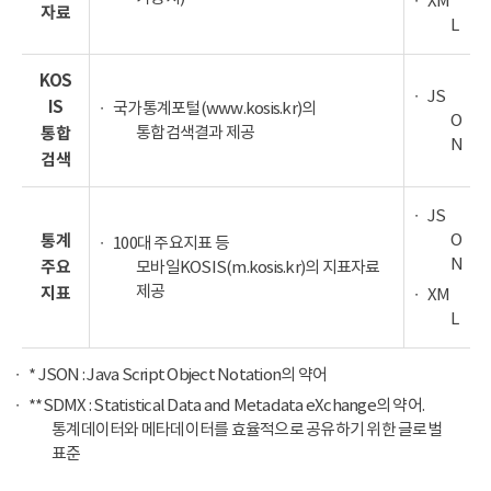
XM
자료
L
KOS
JS
IS
국가통계포털(www.kosis.kr)의
O
통합검색결과 제공
통합
N
검색
JS
O
통계
100대 주요지표 등
N
주요
모바일KOSIS(m.kosis.kr)의 지표자료
제공
지표
XM
L
* JSON : Java Script Object Notation의 약어
**SDMX : Statistical Data and Metadata eXchange의 약어.
통계데이터와 메타데이터를 효율적으로 공유하기 위한 글로벌
표준