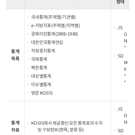
형태
국내통계(주제별/기관별)
e-지방지표(주제별/지역별)
JS
광복이전통계(1908~1943)
O
N
대한민국통계연감
*
작성중지통계
통계
SD
목록
국제통계
M
북한통계
X
*
대상별통계
*
이슈별통계
영문 KOSIS
JS
O
N
통계
KOSIS에서 제공중인 모든 통계표의 수치
및 구성정보(항목, 분류 등)
자료
SD