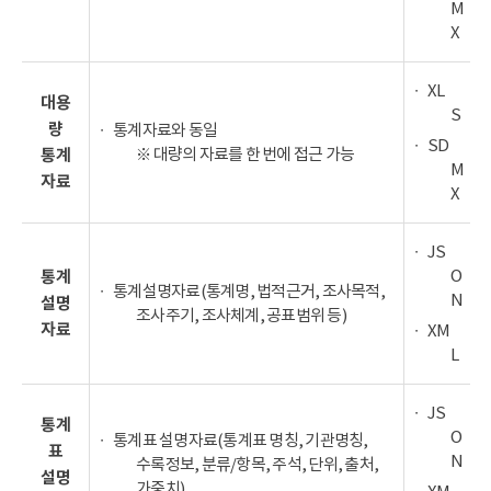
M
X
XL
대용
S
량
통계자료와 동일
SD
※ 대량의 자료를 한 번에 접근 가능
통계
M
자료
X
JS
O
통계
통계설명자료(통계명, 법적근거, 조사목적,
N
설명
조사주기, 조사체계, 공표범위 등)
자료
XM
L
JS
통계
O
통계표 설명자료(통계표 명칭, 기관명칭,
표
N
수록정보, 분류/항목, 주석, 단위, 출처,
설명
가중치)