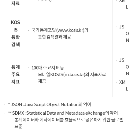
XM
자료
L
KOS
JS
IS
국가통계포털(www.kosis.kr)의
O
통합검색결과 제공
통합
N
검색
JS
O
통계
100대 주요지표 등
N
주요
모바일KOSIS(m.kosis.kr)의 지표자료
제공
지표
XM
L
* JSON : Java Script Object Notation의 약어
**SDMX : Statistical Data and Metadata eXchange의 약어.
통계데이터와 메타데이터를 효율적으로 공유하기 위한 글로벌
표준