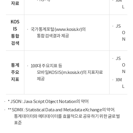
XM
자료
L
KOS
JS
IS
국가통계포털(www.kosis.kr)의
O
통합검색결과 제공
통합
N
검색
JS
O
통계
100대 주요지표 등
N
주요
모바일KOSIS(m.kosis.kr)의 지표자료
제공
지표
XM
L
* JSON : Java Script Object Notation의 약어
**SDMX : Statistical Data and Metadata eXchange의 약어.
통계데이터와 메타데이터를 효율적으로 공유하기 위한 글로벌
표준