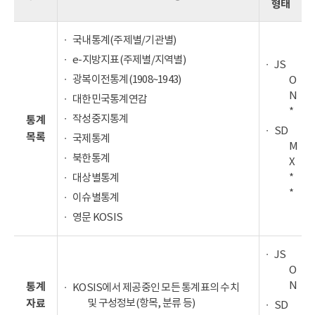
형태
국내통계(주제별/기관별)
e-지방지표(주제별/지역별)
JS
광복이전통계(1908~1943)
O
N
대한민국통계연감
*
작성중지통계
통계
SD
목록
국제통계
M
북한통계
X
*
대상별통계
*
이슈별통계
영문 KOSIS
JS
O
N
통계
KOSIS에서 제공중인 모든 통계표의 수치
및 구성정보(항목, 분류 등)
자료
SD