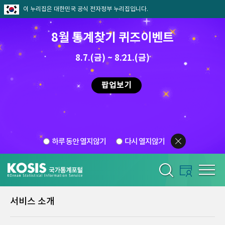
이 누리집은 대한민국 공식 전자정부 누리집입니다.
8월 통계찾기 퀴즈이벤트
8.7.(금) ~ 8.21.(금)
팝업보기
하루 동안 열지않기
다시 열지않기
서비스 소개