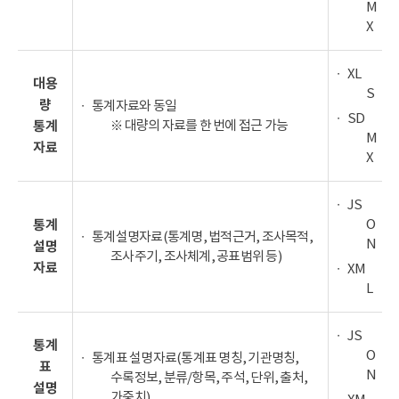
M
X
XL
대용
S
량
통계자료와 동일
SD
※ 대량의 자료를 한 번에 접근 가능
통계
M
자료
X
JS
O
통계
통계설명자료(통계명, 법적근거, 조사목적,
N
설명
조사주기, 조사체계, 공표범위 등)
자료
XM
L
JS
통계
O
통계표 설명자료(통계표 명칭, 기관명칭,
표
N
수록정보, 분류/항목, 주석, 단위, 출처,
설명
가중치)