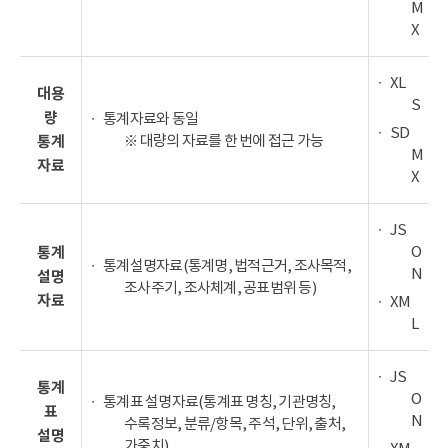
M
X
XL
대용
S
량
통계자료와 동일
SD
※ 대량의 자료를 한 번에 접근 가능
통계
M
자료
X
JS
O
통계
통계설명자료(통계명, 법적근거, 조사목적,
N
설명
조사주기, 조사체계, 공표범위 등)
자료
XM
L
JS
통계
O
통계표 설명자료(통계표 명칭, 기관명칭,
표
N
수록정보, 분류/항목, 주석, 단위, 출처,
설명
가중치)