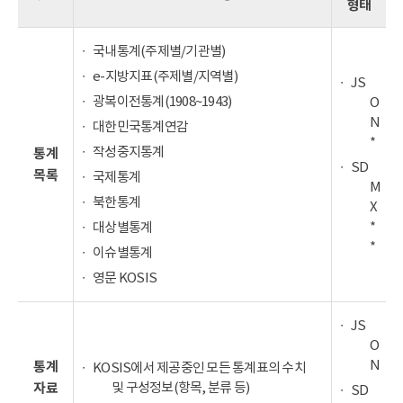
형태
국내통계(주제별/기관별)
e-지방지표(주제별/지역별)
JS
광복이전통계(1908~1943)
O
N
대한민국통계연감
*
작성중지통계
통계
SD
목록
국제통계
M
북한통계
X
*
대상별통계
*
이슈별통계
영문 KOSIS
JS
O
N
통계
KOSIS에서 제공중인 모든 통계표의 수치
및 구성정보(항목, 분류 등)
자료
SD