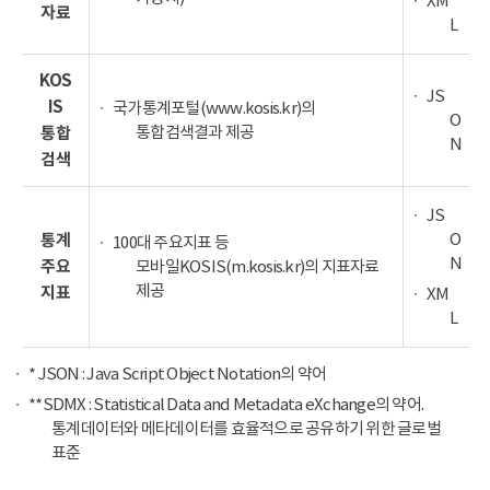
XM
자료
L
KOS
JS
IS
국가통계포털(www.kosis.kr)의
O
통합검색결과 제공
통합
N
검색
JS
O
통계
100대 주요지표 등
N
주요
모바일KOSIS(m.kosis.kr)의 지표자료
제공
지표
XM
L
* JSON : Java Script Object Notation의 약어
**SDMX : Statistical Data and Metadata eXchange의 약어.
통계데이터와 메타데이터를 효율적으로 공유하기 위한 글로벌
표준