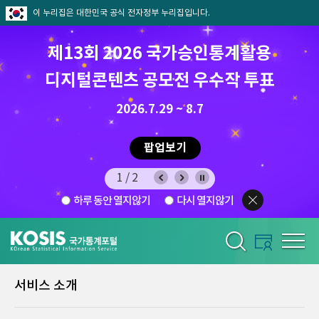
이 누리집은 대한민국 공식 전자정부 누리집입니다.
제13회 2026 국가승인통계활용
디지털콘텐츠 공모전 우수작 투표
8.7.(금) ~ 8.21.(금)
2026.7.29 ~ 8.7
팝업보기
1/2
하루 동안 열지않기
다시 열지않기
서비스 소개