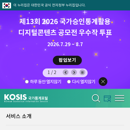
이 누리집은 대한민국 공식 전자정부 누리집입니다.
제13회 2026 국가승인통계활용
8월 통계찾기 퀴즈이벤트
디지털콘텐츠 공모전 우수작 투표
8.7.(금) ~ 8.21.(금)
2026.7.29 ~ 8.7
팝업보기
팝업보기
1/2
하루 동안 열지않기
다시 열지않기
서비스 소개