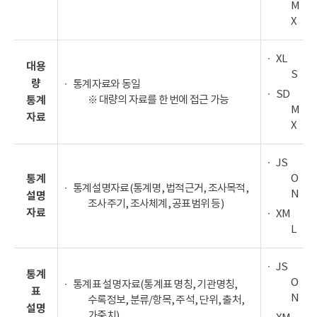
M
X
XL
대용
S
량
통계자료와 동일
SD
※ 대량의 자료를 한 번에 접근 가능
통계
M
자료
X
JS
O
통계
통계설명자료(통계명, 법적근거, 조사목적,
N
설명
조사주기, 조사체계, 공표범위 등)
자료
XM
L
JS
통계
O
통계표 설명자료(통계표 명칭, 기관명칭,
표
N
수록정보, 분류/항목, 주석, 단위, 출처,
설명
가중치)