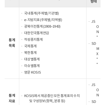
형태
국내통계(주제별/기관별)
e-지방지표(주제별/지역별)
JS
광복이전통계(1908~1943)
O
N
대한민국통계연감
*
작성중지통계
통계
SD
목록
국제통계
M
북한통계
X
*
대상별통계
*
이슈별통계
영문 KOSIS
JS
O
N
통계
KOSIS에서 제공중인 모든 통계표의 수치
및 구성정보(항목, 분류 등)
자료
SD