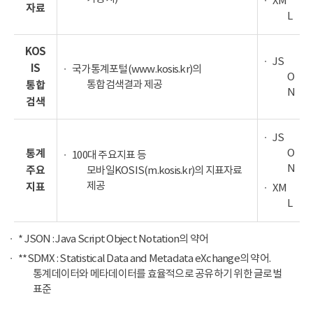
XM
자료
L
KOS
JS
IS
국가통계포털(www.kosis.kr)의
O
통합검색결과 제공
통합
N
검색
JS
O
통계
100대 주요지표 등
N
주요
모바일KOSIS(m.kosis.kr)의 지표자료
제공
지표
XM
L
* JSON : Java Script Object Notation의 약어
**SDMX : Statistical Data and Metadata eXchange의 약어.
통계데이터와 메타데이터를 효율적으로 공유하기 위한 글로벌
표준