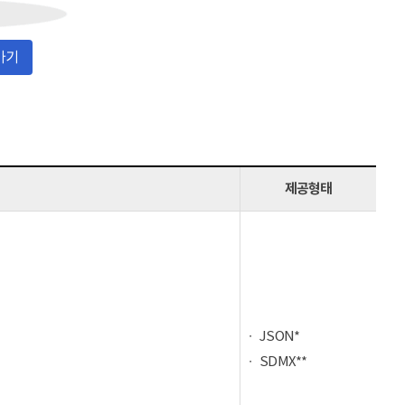
가기
제공형태
JSON*
SDMX**