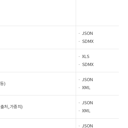
JSON
SDMX
XLS
SDMX
JSON
등)
XML
JSON
 출처, 가중치)
XML
JSON