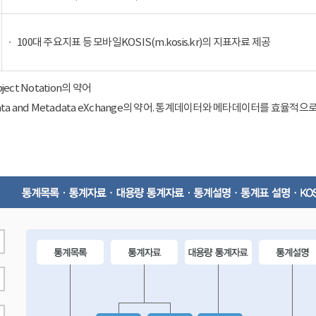
100대 주요지표 등 모바일KOSIS(m.kosis.kr)의 지표자료 제공
Object Notation의 약어
ical Data and Metadata eXchange의 약어. 통계데이터와 메타데이터를 효