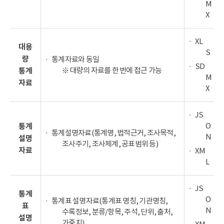
M
X
XL
대용
S
량
통계자료와 동일
SD
※ 대량의 자료를 한 번에 접근 가능
통계
M
자료
X
JS
O
통계
통계설명자료(통계명, 법적근거, 조사목적,
N
설명
조사주기, 조사체계, 공표범위 등)
자료
XM
L
JS
통계
O
통계표 설명자료(통계표 명칭, 기관명칭,
표
N
수록정보, 분류/항목, 주석, 단위, 출처,
설명
가중치)