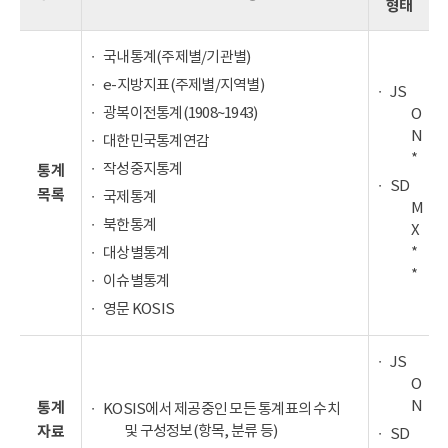
형태
국내통계(주제별/기관별)
e-지방지표(주제별/지역별)
JS
광복이전통계(1908~1943)
O
N
대한민국통계연감
*
작성중지통계
통계
SD
목록
국제통계
M
북한통계
X
*
대상별통계
*
이슈별통계
영문 KOSIS
JS
O
N
통계
KOSIS에서 제공중인 모든 통계표의 수치
및 구성정보(항목, 분류 등)
자료
SD