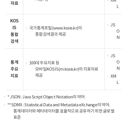
XM
자료
L
KOS
JS
IS
국가통계포털(www.kosis.kr)의
O
통합검색결과 제공
통합
N
검색
JS
O
통계
100대 주요지표 등
N
주요
모바일KOSIS(m.kosis.kr)의 지표자료
제공
지표
XM
L
* JSON : Java Script Object Notation의 약어
**SDMX : Statistical Data and Metadata eXchange의 약어.
통계데이터와 메타데이터를 효율적으로 공유하기 위한 글로벌
표준