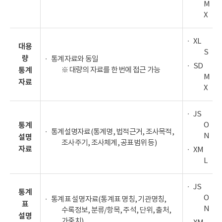
M
X
XL
대용
S
량
통계자료와 동일
SD
※ 대량의 자료를 한 번에 접근 가능
통계
M
자료
X
JS
O
통계
통계설명자료(통계명, 법적근거, 조사목적,
N
설명
조사주기, 조사체계, 공표범위 등)
자료
XM
L
JS
통계
O
통계표 설명자료(통계표 명칭, 기관명칭,
표
N
수록정보, 분류/항목, 주석, 단위, 출처,
설명
가중치)