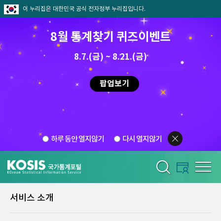
이 누리집은 대한민국 공식 전자정부 누리집입니다.
8월 통계찾기 퀴즈이벤트
8.7.(금) ~ 8.21.(금)
팝업보기
하루 동안 열지않기
다시 열지않기
서비스 소개