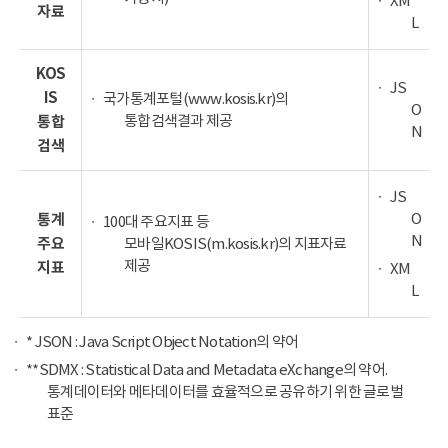
XM
자료
L
KOS
JS
IS
국가통계포털(www.kosis.kr)의
O
통합검색결과 제공
통합
N
검색
JS
O
통계
100대 주요지표 등
N
주요
모바일KOSIS(m.kosis.kr)의 지표자료
제공
지표
XM
L
* JSON : Java Script Object Notation의 약어
**SDMX : Statistical Data and Metadata eXchange의 약어.
통계데이터와 메타데이터를 효율적으로 공유하기 위한 글로벌
표준