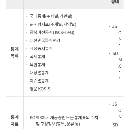
형태
국내통계(주제별/기관별)
e-지방지표(주제별/지역별)
JS
광복이전통계(1908~1943)
O
N
대한민국통계연감
*
작성중지통계
통계
SD
목록
국제통계
M
북한통계
X
*
대상별통계
*
이슈별통계
영문 KOSIS
JS
O
N
통계
KOSIS에서 제공중인 모든 통계표의 수치
및 구성정보(항목, 분류 등)
자료
SD