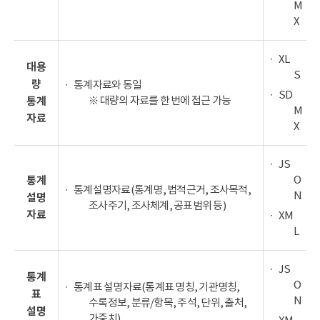
M
X
XL
대용
S
량
통계자료와 동일
SD
※ 대량의 자료를 한 번에 접근 가능
통계
M
자료
X
JS
O
통계
통계설명자료(통계명, 법적근거, 조사목적,
N
설명
조사주기, 조사체계, 공표범위 등)
자료
XM
L
JS
통계
O
통계표 설명자료(통계표 명칭, 기관명칭,
표
N
수록정보, 분류/항목, 주석, 단위, 출처,
설명
가중치)