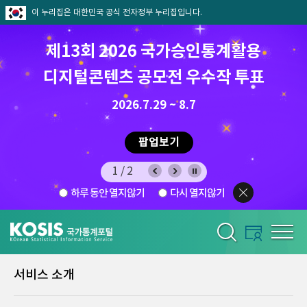
이 누리집은 대한민국 공식 전자정부 누리집입니다.
제13회 2026 국가승인통계활용
디지털콘텐츠 공모전 우수작 투표
8.7.(금) ~ 8.21.(금)
2026.7.29 ~ 8.7
팝업보기
1/2
하루 동안 열지않기
다시 열지않기
서비스 소개