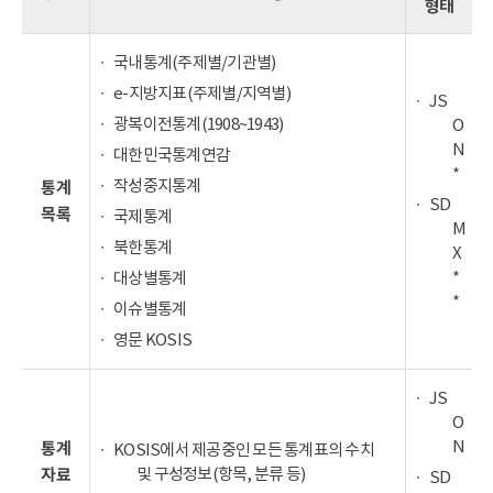
형태
국내통계(주제별/기관별)
e-지방지표(주제별/지역별)
JS
광복이전통계(1908~1943)
O
N
대한민국통계연감
*
작성중지통계
통계
SD
목록
국제통계
M
북한통계
X
*
대상별통계
*
이슈별통계
영문 KOSIS
JS
O
N
통계
KOSIS에서 제공중인 모든 통계표의 수치
및 구성정보(항목, 분류 등)
자료
SD