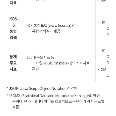
XM
자료
L
KOS
JS
IS
국가통계포털(www.kosis.kr)의
O
통합검색결과 제공
통합
N
검색
JS
O
통계
100대 주요지표 등
N
주요
모바일KOSIS(m.kosis.kr)의 지표자료
제공
지표
XM
L
* JSON : Java Script Object Notation의 약어
**SDMX : Statistical Data and Metadata eXchange의 약어.
통계데이터와 메타데이터를 효율적으로 공유하기 위한 글로벌
표준