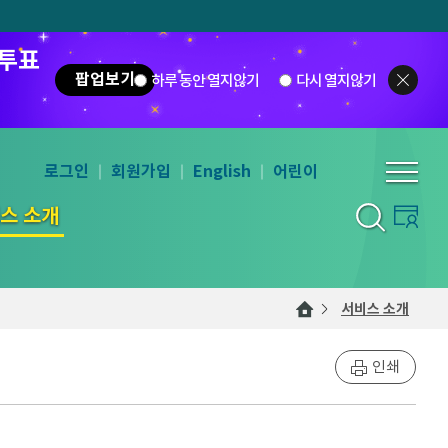
 투표
팝업보기
하루 동안 열지않기
다시 열지않기
로그인
회원가입
English
어린이
스 소개
서비스 소개
인쇄