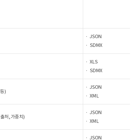
JSON
SDMX
XLS
SDMX
JSON
등)
XML
JSON
 출처, 가중치)
XML
JSON