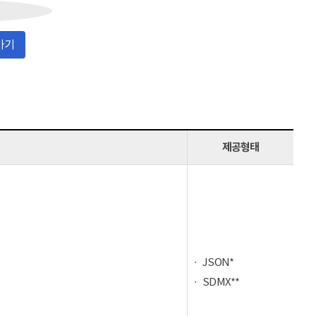
가기
제공형태
JSON*
SDMX**